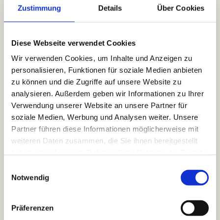
Zustimmung
Details
Über Cookies
Helfen Sie bei der Umsetzung des
Diese Webseite verwendet Cookies
gesetzlichen E-
Rechnungsstandards?
Wir verwenden Cookies, um Inhalte und Anzeigen zu
personalisieren, Funktionen für soziale Medien anbieten
Ja, ich unterstütze Unternehmen bei der
zu können und die Zugriffe auf unsere Website zu
technischen Einführung und
analysieren. Außerdem geben wir Informationen zu Ihrer
Automatisierung von elektronischen
Verwendung unserer Website an unsere Partner für
Rechnungsformaten. Dabei setze ich auf
soziale Medien, Werbung und Analysen weiter. Unsere
zukunftssichere Standards wie ZUGFeRD
Partner führen diese Informationen möglicherweise mit
(2.x / Factur-X) und XRechnung, um Ihre
weiteren Daten zusammen, die Sie ihnen bereitgestellt
Workflows nahtlos an die gesetzlichen
haben oder die sie im Rahmen Ihrer Nutzung der Dienste
Vorgaben in Deutschland anzupassen.
gesammelt haben.
Einwilligungsauswahl
Notwendig
Können bestehende Business-
Präferenzen
Systeme per API miteinander