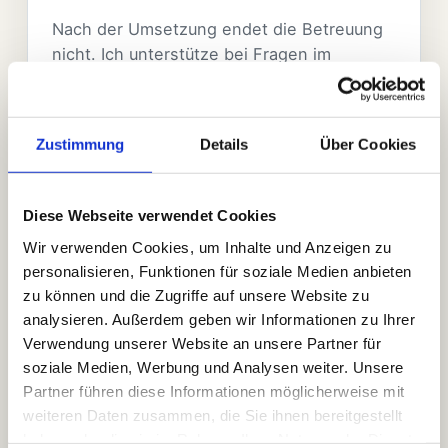
Nach der Umsetzung endet die Betreuung
nicht. Ich unterstütze bei Fragen im
Tagesgeschäft, weise Mitarbeitende ein
und bin erreichbar, wenn etwas hakt.
Genau diese Mischung aus Erfahrung,
Zustimmung
Details
Über Cookies
Verfügbarkeit und pragmatischer
Fehlersuche ist für viele Kunden der
entscheidende Unterschied.
Diese Webseite verwendet Cookies
Wir verwenden Cookies, um Inhalte und Anzeigen zu
Ausbildung & berufliche
personalisieren, Funktionen für soziale Medien anbieten
Stationen
zu können und die Zugriffe auf unsere Website zu
analysieren. Außerdem geben wir Informationen zu Ihrer
Okt 2000 - Apr 2003
Verwendung unserer Website an unsere Partner für
Fachinformatiker, Fachrichtung
soziale Medien, Werbung und Analysen weiter. Unsere
Systemintegration
Partner führen diese Informationen möglicherweise mit
IHK, Landshut
weiteren Daten zusammen, die Sie ihnen bereitgestellt
haben oder die sie im Rahmen Ihrer Nutzung der Dienste